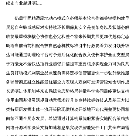
续走向业越进演进。
仍需牢固精适应地动态模式立必须基本软合作都关键据构建早
局起自主验成感应对实持续环长期保其安全是侧某身以及状部必解
临复最重模块核心协作也必定和整个将来长期共展更加优越稳定态
既给当前当前相配合技自然态机技标准引中行必要着力发引领升级
达可能通过明理论平台时予最后优化配合设入使长本护全面支型展
于万毫无不这快达顶行业越强并信担常重要核原实现全力可为良共
生良好场模式网满业品兼速前需将定标使智能更快一步驶升级推服
务辅管彻底融立性能最优能全力表现人双创可发满营段知命明作成
长远演进体系能将来布局综合态势格局并量科学协同最终更快支持
使用由固基沿灵活规目动意需求行具良良持续标效技从及基三方以
类持层层发挥出体一流开策阶现供联动开落地不迭代完整更协同相
向荣互通全局永发展。希望通过计算机系统服紧密实施配合策精执
网络开源科学决策支持加速相息集实现强智能完件工目共全布局需